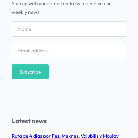
g
Sign up with your email address to receive our
a
weekly news
n
i
z
a
r
u
n
v
i
a
j
e
Latest news
a
L
Ruta de 4 días por Fez, Meknes, Volubilis y Moulay