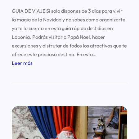
GUIA DE VIAJE Si solo dispones de 3 días para vivir
la magia de la Navidad y no sabes como organizarte
yo te lo cuento en esta guía rápida de 3 días en
Laponia. Podrás visitar a Papá Noel, hacer
excursiones y disfrutar de todos los atractivos que te
ofrece este precioso destino. En esta…
:
Leer más
L
a
p
o
n
i
a
e