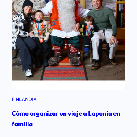
n
3
d
í
a
s
FINLANDIA
Cómo organizar un viaje a Laponia en
familia