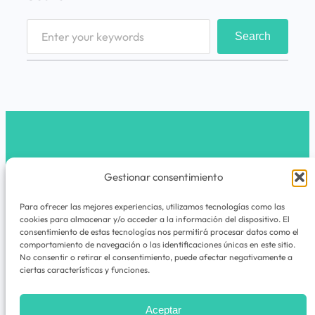
S
Search
e
a
r
c
h
latribunomada.com
Gestionar consentimiento
Instagram
Para ofrecer las mejores experiencias, utilizamos tecnologías como las
cookies para almacenar y/o acceder a la información del dispositivo. El
La Tribu Nómada es un espacio de viajes,
consentimiento de estas tecnologías nos permitirá procesar datos como el
comportamiento de navegación o las identificaciones únicas en este sitio.
experiencias, rutas, guías y cuadernos de
No consentir o retirar el consentimiento, puede afectar negativamente a
aventuras para quienes nunca dejan de
ciertas características y funciones.
explorar.
Aceptar