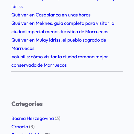
a
Idriss
p
Qué ver en Casablanca en unas horas
o
Qué ver en Meknes: guía completa para visitar la
n
ciudad imperial menos turística de Marruecos
i
Qué ver en Mulay Idriss, el pueblo sagrado de
a
Marruecos
e
Volubilis: cómo visitar la ciudad romana mejor
n
conservada de Marruecos
f
a
m
i
l
Categories
i
a
Bosnia Herzegovina
(3)
Croacia
(3)