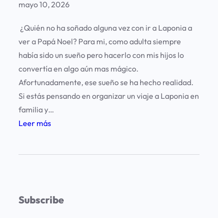
mayo 10, 2026
¿Quién no ha soñado alguna vez con ir a Laponia a
ver a Papá Noel? Para mi, como adulta siempre
había sido un sueño pero hacerlo con mis hijos lo
convertía en algo aún mas mágico.
Afortunadamente, ese sueño se ha hecho realidad.
Si estás pensando en organizar un viaje a Laponia en
familia y…
:
Leer más
C
ó
m
o
o
Subscribe
r