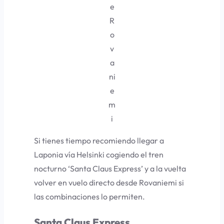
e
R
o
v
a
ni
e
m
i
Si tienes tiempo recomiendo llegar a
Laponia vía Helsinki cogiendo el tren
nocturno ‘Santa Claus Express’ y a la vuelta
volver en vuelo directo desde Rovaniemi si
las combinaciones lo permiten.
Santa Claus Express