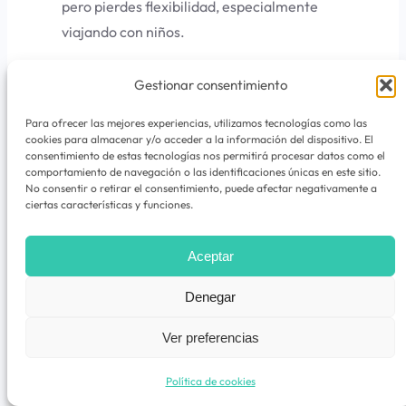
pero pierdes flexibilidad, especialmente
viajando con niños.
Qué hacer en Laponia con niños
Gestionar consentimiento
Conocer a Papá Noel es la actividad mas
Para ofrecer las mejores experiencias, utilizamos tecnologías como las
cookies para almacenar y/o acceder a la información del dispositivo. El
top para hacer en Laponia con niños pero
consentimiento de estas tecnologías nos permitirá procesar datos como el
hay un montón de actividades super chulas
comportamiento de navegación o las identificaciones únicas en este sitio.
No consentir o retirar el consentimiento, puede afectar negativamente a
y que van a gustar a niños y no tan niños.
ciertas características y funciones.
¿Sabías que hay mas de un Papá Noel?
Aceptar
Santa Claus Village
Denegar
El pueblo de Papá Noel se ubica aquí, en
Ver preferencias
Santa Claus Village,
una pequeña aldea a
las afueras de Rovaniemi que está abierta
Política de cookies
todo el año (aunque hay actividades que son