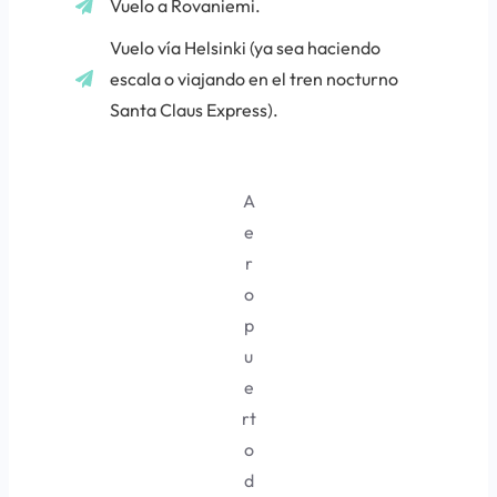
Vuelo a Rovaniemi.
Vuelo vía Helsinki (ya sea haciendo
escala o viajando en el tren nocturno
Santa Claus Express).
A
e
r
o
p
u
e
rt
o
d