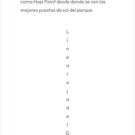
como
Hopi Point
desde donde se ven las
mejores puestas de sol del parque.
L
í
n
e
a
r
o
j
a
d
e
l
G