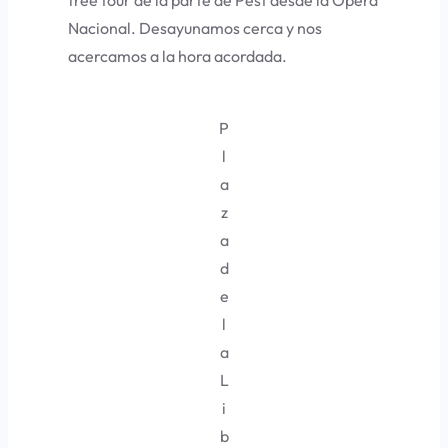
free tour
de la parte de Pest desde la Opera
Nacional. Desayunamos cerca y nos
acercamos a la hora acordada.
P
l
a
z
a
d
e
l
a
L
i
b