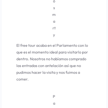
ö
s
m
a
rt
y
El free tour acaba en el Parlamento con lo
que es el momento ideal para visitarlo por
dentro. Nosotros no habíamos comprado
las entradas con antelación así que no
pudimos hacer la visita y nos fuimos a
comer.
P
a