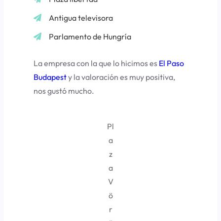
Antigua televisora
Parlamento de Hungría
La empresa con la que lo hicimos es
El Paso
Budapest
y la valoración es muy positiva,
nos gustó mucho.
Pl
a
z
a
V
ö
r