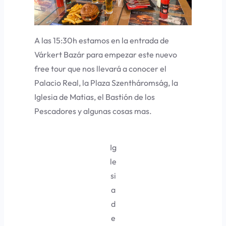
A las 15:30h estamos en la entrada de
Várkert Bazár para empezar este nuevo
free tour que nos llevará a conocer el
Palacio Real, la Plaza Szentháromság, la
Iglesia de Matias, el Bastión de los
Pescadores y algunas cosas mas.
Ig
le
si
a
d
e