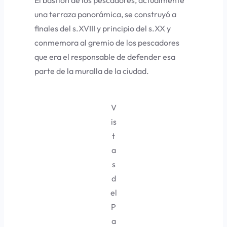
El bastión de los pescadores, actualmente
una terraza panorámica, se construyó a
finales del s.XVIII y principio del s.XX y
conmemora al gremio de los pescadores
que era el responsable de defender esa
parte de la muralla de la ciudad.
V
is
t
a
s
d
el
P
a