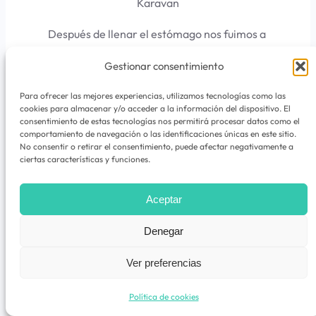
Karavan
Después de llenar el estómago nos fuimos a
darlo todo a otro ruin pub, Instant Fogass y
Gestionar consentimiento
aquí lo pasamos increíble. Tiene un montón
de salas con diferentes tipos de músicas, es
Para ofrecer las mejores experiencias, utilizamos tecnologías como las
cookies para almacenar y/o acceder a la información del dispositivo. El
casi laberíntico. Lo mismo estás
consentimiento de estas tecnologías nos permitirá procesar datos como el
escuchando música electrónica, que
comportamiento de navegación o las identificaciones únicas en este sitio.
No consentir o retirar el consentimiento, puede afectar negativamente a
Beyoncé, que música mas latina en otra sala
ciertas características y funciones.
o heavy en otra. Super super divertido todo.
Aceptar
Denegar
Ver preferencias
Política de cookies