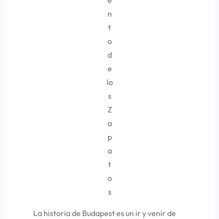
e
n
t
o
d
e
lo
s
Z
a
p
a
t
o
s
La historia de Budapest es un ir y venir de