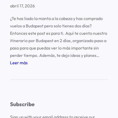
abril 17, 2026
¿Te has liado la manta a la cabeza y has comprado
vuelos a Budapest pero solo tienes dos días?
Entonces este post es para ti. Aquí te cuento nuestro
itinerario por Budapest en 2 días, organizado paso a
paso para que puedas ver lo más importante sin
perder tiempo. Además, te dejo ideas y planes…
:
Leer más
B
u
d
a
p
Subscribe
e
s
Sign up with your email address to receive our