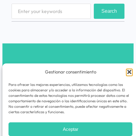
S
Search
e
a
r
c
h
latribunomada.com
Gestionar consentimiento
Instagram
Para ofrecer las mejores experiencias, utilizamos tecnologías como las
cookies para almacenar y/o acceder a la información del dispositivo. El
La Tribu Nómada es un espacio de viajes,
consentimiento de estas tecnologías nos permitirá procesar datos como el
comportamiento de navegación o las identificaciones únicas en este sitio.
experiencias, rutas, guías y cuadernos de
No consentir o retirar el consentimiento, puede afectar negativamente a
aventuras para quienes nunca dejan de
ciertas características y funciones.
explorar.
Aceptar