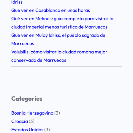
Idriss
r
Qué ver en Casablanca en unas horas
a
Qué ver en Meknes: guía completa para visitar la
r
ciudad imperial menos turística de Marruecos
i
Qué ver en Mulay Idriss, el pueblo sagrado de
o
Marruecos
p
Volubilis: cómo visitar la ciudad romana mejor
e
conservada de Marruecos
r
f
e
c
t
Categories
o
p
Bosnia Herzegovina
(3)
a
Croacia
(3)
r
Estados Unidos
(3)