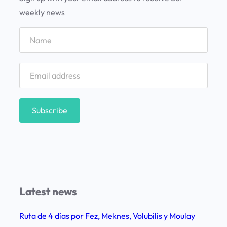
t
weekly news
e
n
2
d
í
a
s
:
e
l
i
t
Latest news
i
n
Ruta de 4 días por Fez, Meknes, Volubilis y Moulay
e