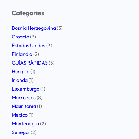
d
í
Categories
a
:
Bosnia Herzegovina
(3)
r
Croacia
(3)
u
Estados Unidos
(3)
t
Finlandia
(2)
a
GUÍAS RÁPIDAS
(5)
c
Hungría
(1)
o
Irlanda
(1)
m
Luxemburgo
(1)
p
Marruecos
(8)
l
Mauritania
(1)
e
Mexico
(1)
t
Montenegro
(2)
a
Senegal
(2)