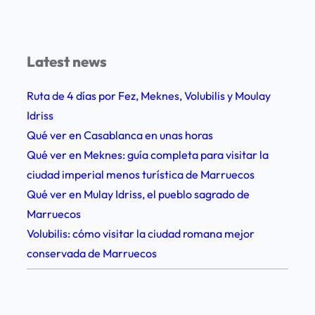
ó
n
d
Latest news
e
l
Ruta de 4 días por Fez, Meknes, Volubilis y Moulay
C
Idriss
o
Qué ver en Casablanca en unas horas
l
Qué ver en Meknes: guía completa para visitar la
o
ciudad imperial menos turística de Marruecos
r
Qué ver en Mulay Idriss, el pueblo sagrado de
a
Marruecos
d
Volubilis: cómo visitar la ciudad romana mejor
o
conservada de Marruecos
e
n
1