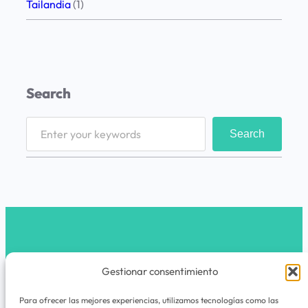
p
Tailandia
(1)
o
r
e
l
Search
S
o
S
Search
u
e
t
a
h
r
R
c
i
h
m
latribunomada.com
Gestionar consentimiento
Instagram
Para ofrecer las mejores experiencias, utilizamos tecnologías como las