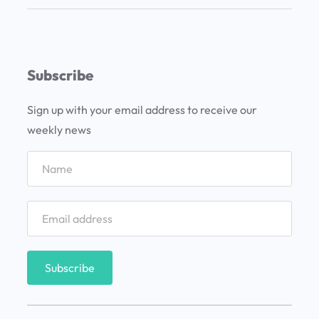
u
é
v
e
Subscribe
r
e
Sign up with your email address to receive our
n
weekly news
e
l
G
r
a
n
C
a
ñ