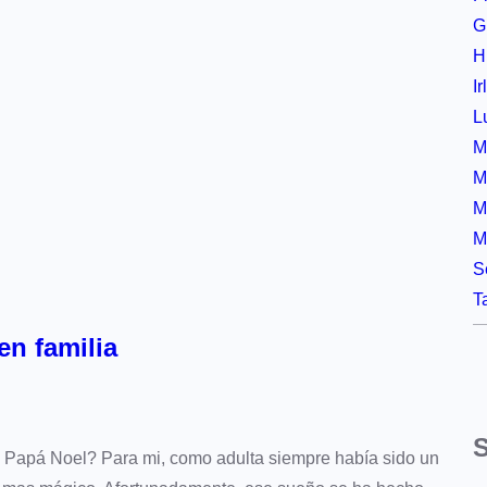
G
H
I
L
M
M
M
M
S
T
en familia
a Papá Noel? Para mi, como adulta siempre había sido un