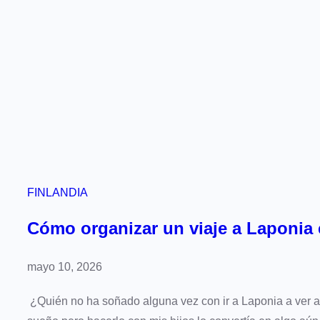
d
í
a
s
FINLANDIA
Cómo organizar un viaje a Laponia 
mayo 10, 2026
¿Quién no ha soñado alguna vez con ir a Laponia a ver 