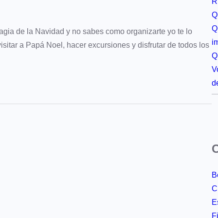
R
Q
Q
agia de la Navidad y no sabes como organizarte yo te lo
i
sitar a Papá Noel, hacer excursiones y disfrutar de todos los
Q
V
d
C
B
C
E
F