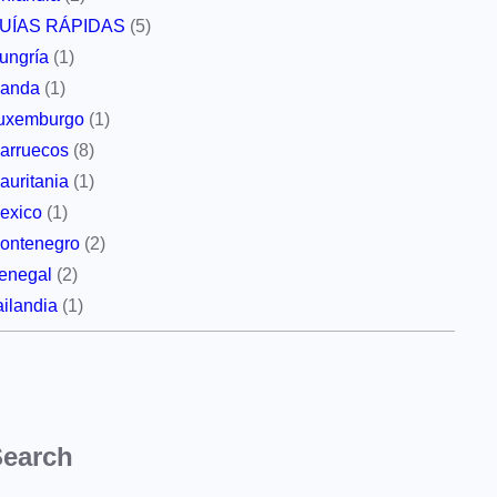
UÍAS RÁPIDAS
(5)
ungría
(1)
rlanda
(1)
uxemburgo
(1)
arruecos
(8)
auritania
(1)
exico
(1)
ontenegro
(2)
enegal
(2)
ailandia
(1)
Search