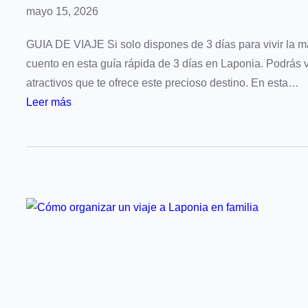
mayo 15, 2026
GUIA DE VIAJE Si solo dispones de 3 días para vivir la m
cuento en esta guía rápida de 3 días en Laponia. Podrás vi
atractivos que te ofrece este precioso destino. En esta…
:
Leer más
L
a
p
o
n
i
a
e
n
3