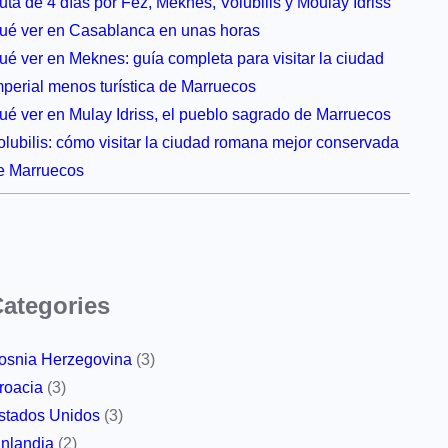
uta de 4 días por Fez, Meknes, Volubilis y Moulay Idriss
ué ver en Casablanca en unas horas
ué ver en Meknes: guía completa para visitar la ciudad
mperial menos turística de Marruecos
ué ver en Mulay Idriss, el pueblo sagrado de Marruecos
olubilis: cómo visitar la ciudad romana mejor conservada
e Marruecos
ategories
osnia Herzegovina
(3)
roacia
(3)
stados Unidos
(3)
inlandia
(2)