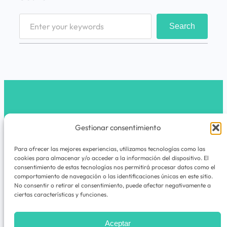
S
Search
e
a
r
c
h
latribunomada.com
Gestionar consentimiento
Instagram
Para ofrecer las mejores experiencias, utilizamos tecnologías como las
cookies para almacenar y/o acceder a la información del dispositivo. El
La Tribu Nómada es un espacio de viajes,
consentimiento de estas tecnologías nos permitirá procesar datos como el
comportamiento de navegación o las identificaciones únicas en este sitio.
experiencias, rutas, guías y cuadernos de
No consentir o retirar el consentimiento, puede afectar negativamente a
aventuras para quienes nunca dejan de
ciertas características y funciones.
explorar.
Aceptar