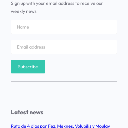
a
Sign up with your email address to receive our
S
weekly news
e
n
e
g
a
l
e
n
f
a
m
i
Latest news
l
i
Ruta de 4 días por Fez, Meknes, Volubilis y Moulay