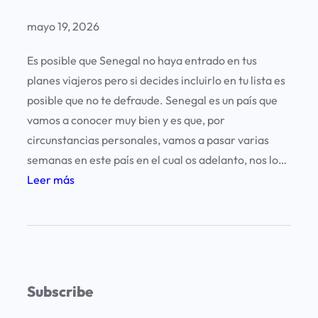
mayo 19, 2026
Es posible que Senegal no haya entrado en tus
planes viajeros pero si decides incluirlo en tu lista es
posible que no te defraude. Senegal es un país que
vamos a conocer muy bien y es que, por
circunstancias personales, vamos a pasar varias
semanas en este país en el cual os adelanto, nos lo…
:
Leer más
V
i
a
j
a
Subscribe
r