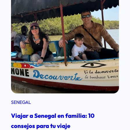
2
d
í
a
s
SENEGAL
Viajar a Senegal en familia: 10
consejos para tu viaje