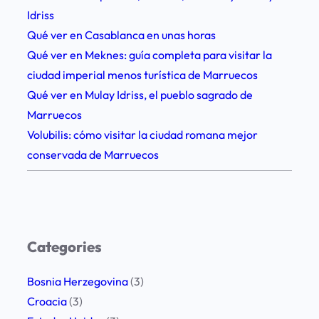
a
Idriss
:
Qué ver en Casablanca en unas horas
1
Qué ver en Meknes: guía completa para visitar la
0
ciudad imperial menos turística de Marruecos
c
Qué ver en Mulay Idriss, el pueblo sagrado de
o
Marruecos
n
Volubilis: cómo visitar la ciudad romana mejor
s
conservada de Marruecos
e
j
o
s
p
Categories
a
r
Bosnia Herzegovina
(3)
a
Croacia
(3)