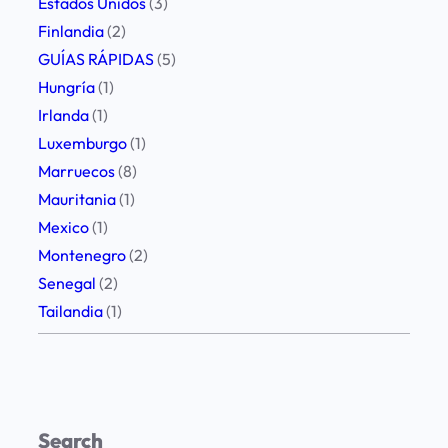
t
Estados Unidos
(3)
u
Finlandia
(2)
v
GUÍAS RÁPIDAS
(5)
i
Hungría
(1)
a
Irlanda
(1)
j
Luxemburgo
(1)
e
Marruecos
(8)
Mauritania
(1)
Mexico
(1)
Montenegro
(2)
Senegal
(2)
Tailandia
(1)
Search