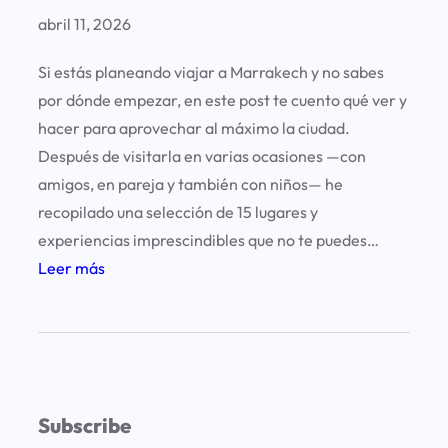
abril 11, 2026
Si estás planeando viajar a Marrakech y no sabes
por dónde empezar, en este post te cuento qué ver y
hacer para aprovechar al máximo la ciudad.
Después de visitarla en varias ocasiones —con
amigos, en pareja y también con niños— he
recopilado una selección de 15 lugares y
experiencias imprescindibles que no te puedes…
:
Leer más
M
a
r
r
a
Subscribe
k