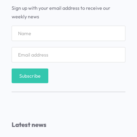
e
Sign up with your email address to receive our
c
weekly news
h
:
1
5
p
l
a
n
e
s
i
m
Latest news
p
r