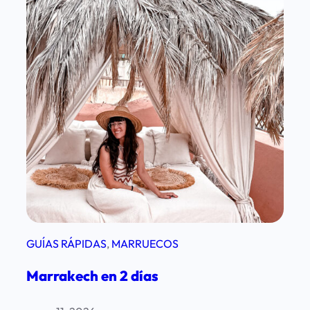
n
C
a
s
a
b
l
a
n
c
a
e
n
GUÍAS RÁPIDAS
, 
MARRUECOS
u
Marrakech en 2 días
n
a