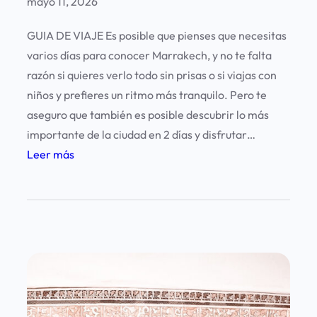
mayo 11, 2026
s
h
GUIA DE VIAJE Es posible que pienses que necesitas
o
varios días para conocer Marrakech, y no te falta
r
razón si quieres verlo todo sin prisas o si viajas con
a
niños y prefieres un ritmo más tranquilo. Pero te
s
aseguro que también es posible descubrir lo más
importante de la ciudad en 2 días y disfrutar…
:
Leer más
M
a
r
r
a
k
e
c