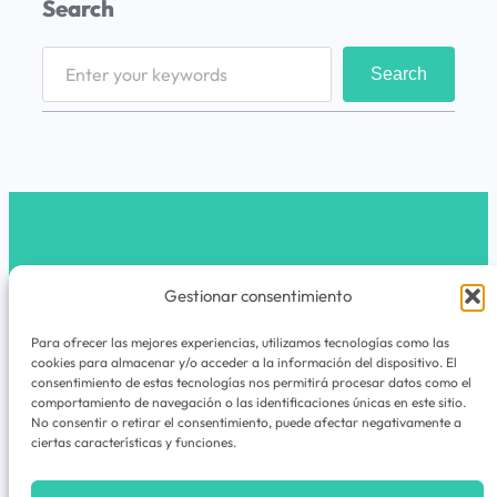
Search
S
Search
e
a
r
c
h
latribunomada.com
Gestionar consentimiento
Instagram
Para ofrecer las mejores experiencias, utilizamos tecnologías como las
cookies para almacenar y/o acceder a la información del dispositivo. El
La Tribu Nómada es un espacio de viajes,
consentimiento de estas tecnologías nos permitirá procesar datos como el
comportamiento de navegación o las identificaciones únicas en este sitio.
experiencias, rutas, guías y cuadernos de
No consentir o retirar el consentimiento, puede afectar negativamente a
aventuras para quienes nunca dejan de
ciertas características y funciones.
explorar.