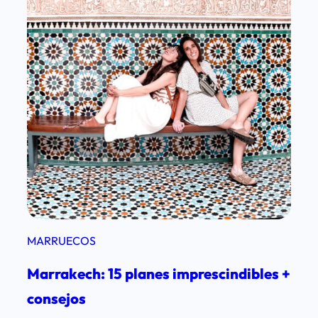
h
e
n
2
d
í
a
s
MARRUECOS
Marrakech: 15 planes imprescindibles +
consejos