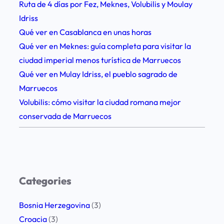
Ruta de 4 días por Fez, Meknes, Volubilis y Moulay
e
Idriss
s
Qué ver en Casablanca en unas horas
c
Qué ver en Meknes: guía completa para visitar la
i
ciudad imperial menos turística de Marruecos
n
Qué ver en Mulay Idriss, el pueblo sagrado de
d
Marruecos
i
Volubilis: cómo visitar la ciudad romana mejor
b
conservada de Marruecos
l
e
s
+
c
Categories
o
n
Bosnia Herzegovina
(3)
s
Croacia
(3)