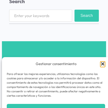
Search
S
Search
e
a
r
c
h
latribunomada.com
Gestionar consentimiento
Instagram
Para ofrecer las mejores experiencias, utilizamos tecnologías como las
cookies para almacenar y/o acceder a la información del dispositivo. El
La Tribu Nómada es un espacio de viajes,
consentimiento de estas tecnologías nos permitirá procesar datos como el
comportamiento de navegación o las identificaciones únicas en este sitio.
experiencias, rutas, guías y cuadernos de
No consentir o retirar el consentimiento, puede afectar negativamente a
aventuras para quienes nunca dejan de
ciertas características y funciones.
explorar.