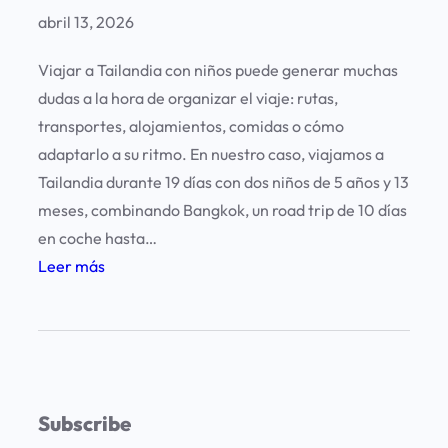
abril 13, 2026
Viajar a Tailandia con niños puede generar muchas
dudas a la hora de organizar el viaje: rutas,
transportes, alojamientos, comidas o cómo
adaptarlo a su ritmo. En nuestro caso, viajamos a
Tailandia durante 19 días con dos niños de 5 años y 13
meses, combinando Bangkok, un road trip de 10 días
en coche hasta…
:
Leer más
T
a
i
l
a
Subscribe
n