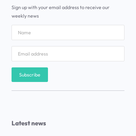
d
Sign up with your email address to receive our
i
weekly news
a
c
o
n
n
i
ñ
o
s
:
i
t
Latest news
i
n