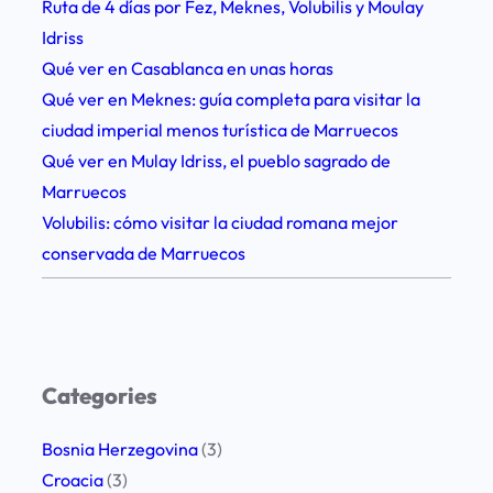
Ruta de 4 días por Fez, Meknes, Volubilis y Moulay
e
Idriss
r
Qué ver en Casablanca en unas horas
a
Qué ver en Meknes: guía completa para visitar la
r
ciudad imperial menos turística de Marruecos
i
Qué ver en Mulay Idriss, el pueblo sagrado de
o
Marruecos
1
Volubilis: cómo visitar la ciudad romana mejor
9
conservada de Marruecos
d
í
a
s
+
Categories
r
o
Bosnia Herzegovina
(3)
a
Croacia
(3)