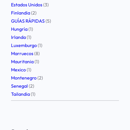
d
Estados Unidos
(3)
t
Finlandia
(2)
r
GUÍAS RÁPIDAS
(5)
i
Hungría
(1)
p
Irlanda
(1)
a
Luxemburgo
(1)
C
Marruecos
(8)
h
Mauritania
(1)
i
Mexico
(1)
a
Montenegro
(2)
n
Senegal
(2)
g
Tailandia
(1)
R
a
i
.