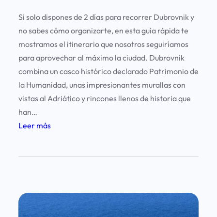
Si solo dispones de 2 días para recorrer Dubrovnik y
no sabes cómo organizarte, en esta guía rápida te
mostramos el itinerario que nosotros seguiríamos
para aprovechar al máximo la ciudad. Dubrovnik
combina un casco histórico declarado Patrimonio de
la Humanidad, unas impresionantes murallas con
vistas al Adriático y rincones llenos de historia que
han…
:
Leer más
D
u
b
r
o
v