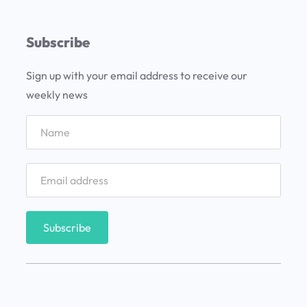
d
t
Subscribe
r
i
Sign up with your email address to receive our
p
weekly news
p
o
r
B
o
s
n
i
a
,
C