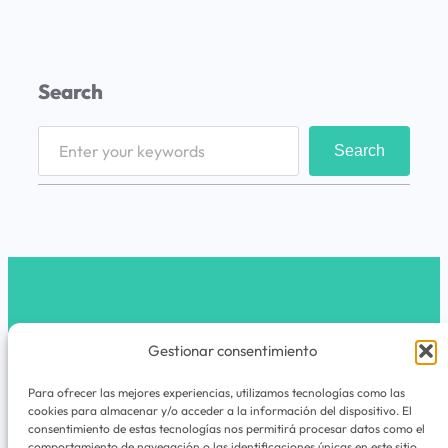
2
d
í
Search
a
s
S
Search
e
a
r
c
h
latribunomada.com
Gestionar consentimiento
Instagram
Para ofrecer las mejores experiencias, utilizamos tecnologías como las
cookies para almacenar y/o acceder a la información del dispositivo. El
La Tribu Nómada es un espacio de viajes,
consentimiento de estas tecnologías nos permitirá procesar datos como el
comportamiento de navegación o las identificaciones únicas en este sitio.