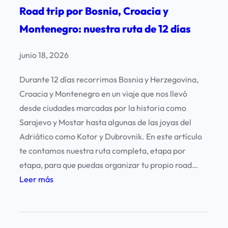
Road trip por Bosnia, Croacia y
D
u
Montenegro: nuestra ruta de 12 días
b
r
junio 18, 2026
o
Durante 12 días recorrimos Bosnia y Herzegovina,
v
Croacia y Montenegro en un viaje que nos llevó
n
desde ciudades marcadas por la historia como
i
Sarajevo y Mostar hasta algunas de las joyas del
k
Adriático como Kotor y Dubrovnik. En este artículo
te contamos nuestra ruta completa, etapa por
etapa, para que puedas organizar tu propio road…
:
Leer más
R
o
a