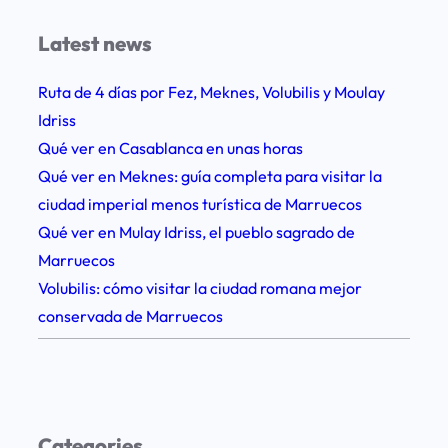
r
Latest news
o
a
Ruta de 4 días por Fez, Meknes, Volubilis y Moulay
c
Idriss
i
Qué ver en Casablanca en unas horas
a
Qué ver en Meknes: guía completa para visitar la
y
ciudad imperial menos turística de Marruecos
M
Qué ver en Mulay Idriss, el pueblo sagrado de
o
Marruecos
n
Volubilis: cómo visitar la ciudad romana mejor
t
conservada de Marruecos
e
n
e
g
r
Categories