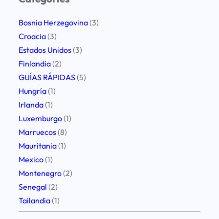
o
:
Bosnia Herzegovina
(3)
n
Croacia
(3)
u
Estados Unidos
(3)
e
Finlandia
(2)
s
GUÍAS RÁPIDAS
(5)
t
Hungría
(1)
r
Irlanda
(1)
a
Luxemburgo
(1)
r
Marruecos
(8)
u
Mauritania
(1)
t
Mexico
(1)
a
Montenegro
(2)
d
Senegal
(2)
e
Tailandia
(1)
1