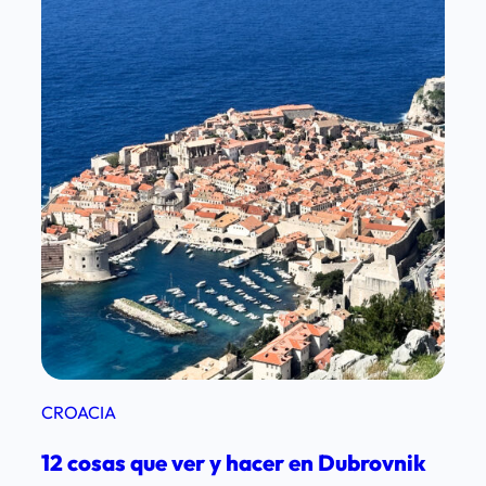
n
i
k
e
n
2
d
í
a
s
CROACIA
12 cosas que ver y hacer en Dubrovnik