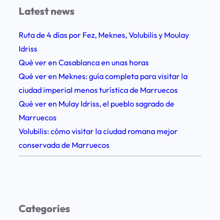
Latest news
n
e
Ruta de 4 días por Fez, Meknes, Volubilis y Moulay
:
Idriss
r
Qué ver en Casablanca en unas horas
u
Qué ver en Meknes: guía completa para visitar la
t
ciudad imperial menos turística de Marruecos
a
Qué ver en Mulay Idriss, el pueblo sagrado de
s
Marruecos
,
Volubilis: cómo visitar la ciudad romana mejor
c
conservada de Marruecos
o
n
s
e
j
Categories
o