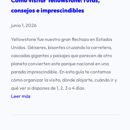
Cómo visitar Yellowstone: rutas,
consejos e imprescindibles
junio 1, 2026
Yellowstone fue nuestro gran flechazo en Estados
Unidos. Géiseres, bisontes cruzando la carretera,
cascadas gigantes y paisajes que parecen de otro
planeta convierten este parque nacional en una
parada imprescindible. En esta guía te contamos
cómo organizar la visita, dónde alojarte, cuándo ir y
qué ver si dispones de 1, 2, 3 o 4 días.
:
Leer más
C
ó
m
o