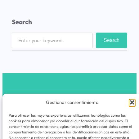
s
Search
S
Search
e
a
r
c
h
latribunomada.com
Gestionar consentimiento
Instagram
Para ofrecer las mejores experiencias, utilizamos tecnologías como las
cookies para almacenar y/o acceder a la información del dispositivo. El
La Tribu Nómada es un espacio de viajes,
consentimiento de estas tecnologías nos permitirá procesar datos como el
comportamiento de navegación o las identificaciones únicas en este sitio.
experiencias, rutas, guías y cuadernos de
No consentir o retirar el consentimiento, puede afectar negativamente a