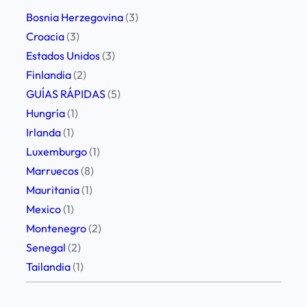
s
Bosnia Herzegovina
(3)
e
Croacia
(3)
i
Estados Unidos
(3)
m
Finlandia
(2)
p
GUÍAS RÁPIDAS
(5)
r
Hungría
(1)
e
Irlanda
(1)
s
Luxemburgo
(1)
c
Marruecos
(8)
i
Mauritania
(1)
n
Mexico
(1)
d
Montenegro
(2)
i
Senegal
(2)
b
Tailandia
(1)
l
e