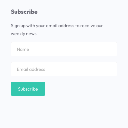
v
Subscribe
i
s
Sign up with your email address to receive our
i
weekly news
t
a
r
Y
e
l
l
o
w
s
t
o