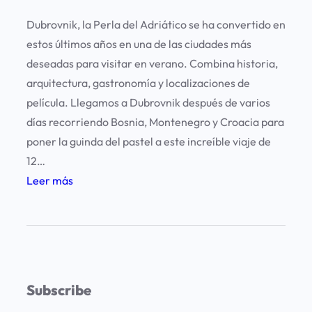
Dubrovnik, la Perla del Adriático se ha convertido en
estos últimos años en una de las ciudades más
deseadas para visitar en verano. Combina historia,
arquitectura, gastronomía y localizaciones de
película. Llegamos a Dubrovnik después de varios
días recorriendo Bosnia, Montenegro y Croacia para
poner la guinda del pastel a este increíble viaje de
12…
:
Leer más
1
2
c
o
s
Subscribe
a