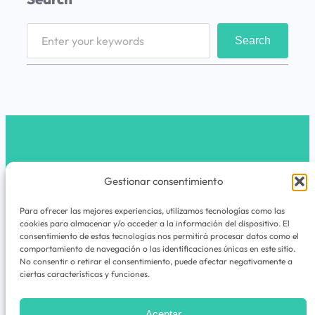
S
Search
e
a
r
c
h
latribunomada.com
Gestionar consentimiento
Instagram
Para ofrecer las mejores experiencias, utilizamos tecnologías como las
cookies para almacenar y/o acceder a la información del dispositivo. El
La Tribu Nómada es un espacio de viajes,
consentimiento de estas tecnologías nos permitirá procesar datos como el
comportamiento de navegación o las identificaciones únicas en este sitio.
experiencias, rutas, guías y cuadernos de
No consentir o retirar el consentimiento, puede afectar negativamente a
aventuras para quienes nunca dejan de
ciertas características y funciones.
explorar.
Aceptar