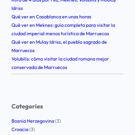
u
Idriss
b
Qué ver en Casablanca en unas horas
r
Qué ver en Meknes: guía completa para visitar la
o
ciudad imperial menos turística de Marruecos
v
Qué ver en Mulay Idriss, el pueblo sagrado de
n
Marruecos
i
Volubilis: cómo visitar la ciudad romana mejor
k
conservada de Marruecos
Categories
Bosnia Herzegovina
(3)
Croacia
(3)